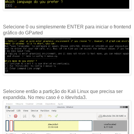
Selecione 0 ou simplesmente ENTER para iniciar o frontend
gráfico do GParted
Selecione então a partição do Kali Linux que precisa ser
expandida. No meu caso é o /dev/sda3.