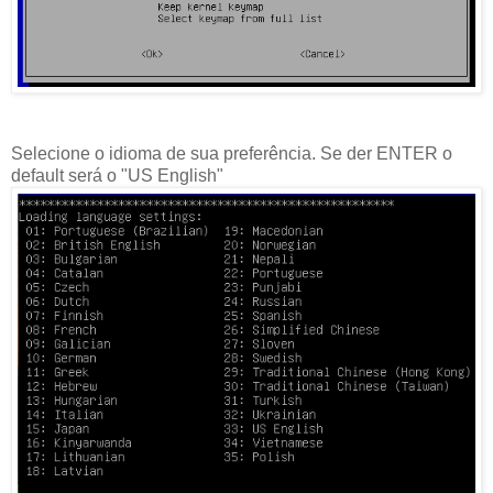
Selecione o idioma de sua preferência. Se der ENTER o
default será o "US English"