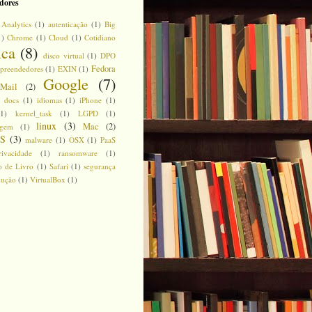
dores
Analytics
(1)
autenticação
(1)
Big
1)
Chrome
(1)
Cloud
(1)
Cotidiano
ica
(8)
disco virtual
(1)
DPO
Fedora
preendedores
(1)
EXIN
(1)
Google
(7)
Mail
(2)
 docs
(1)
idiomas
(1)
iPhone
(1)
(1)
kernel_task
(1)
LGPD
(1)
linux
(3)
Mac
(2)
agem
(1)
S
(3)
malware
(1)
OSX
(1)
PaaS
rivacidade
(1)
ransomware
(1)
 de Livro
(1)
Safari
(1)
segurança
dução
(1)
VirtualBox
(1)