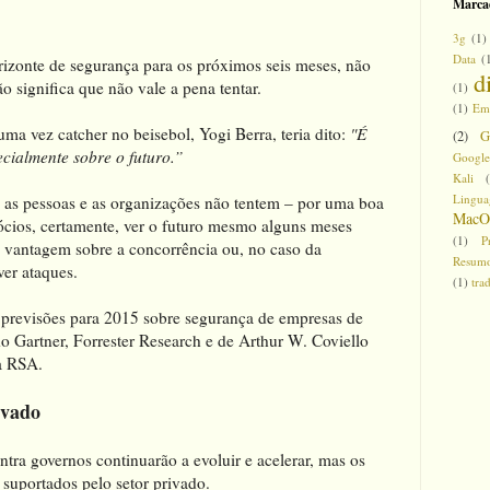
Marca
3g
(1)
Data
(
orizonte de segurança para os próximos seis meses, não
d
o significa que não vale a pena tentar.
(1)
(1)
Em
uma vez catcher no beisebol, Yogi Berra, teria dito:
"É
(2)
G
pecialmente sobre o futuro.”
Google
Kali
Lingu
e as pessoas e as organizações não tentem – por uma boa
MacO
cios, certamente, ver o futuro mesmo alguns meses
(1)
P
 vantagem sobre a concorrência ou, no caso da
Resumo
ver ataques.
(1)
tra
 previsões para 2015 sobre segurança de empresas de
o Gartner, Forrester Research e de Arthur W. Coviello
da RSA.
ivado
ntra governos continuarão a evoluir e acelerar, mas os
 suportados pelo setor privado.