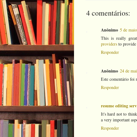
4 comentários:
Anônimo
5 de maio
This is really gre
providers
to provide 
Responder
Anônimo
24 de mai
Este comentário foi
Responder
resume editing servi
It's hard not to thin
a very important aspe
Responder