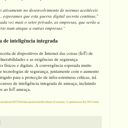
 ativamente no desenvolvimento de normas aceitáveis
. esperamos que esta guerra digital secreta continue,
"
cada vez mais o setor privado, as empresas, que serão a
ário num ataque a outras empresas.”
 de inteligência integrada
ceita de dispositivos de Internet das coisas (IoT) de
lnerabilidades e as exigências de segurança
s físicos e digitais. A convergência esperada muito
de tecnologias de segurança, juntamente com o aumento
rigido para a protecção de infra-estruturas críticas, irá
cursos de inteligência integrada de ameaça, incluindo
os ao IoT ameaça.
om/article/2857665/data-protection/the-future-of-security-11-predictions-for-2015.html