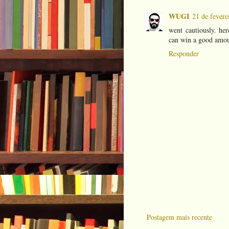
WUGI
21 de fevere
went cautiously. he
can win a good amo
Responder
Postagem mais recente