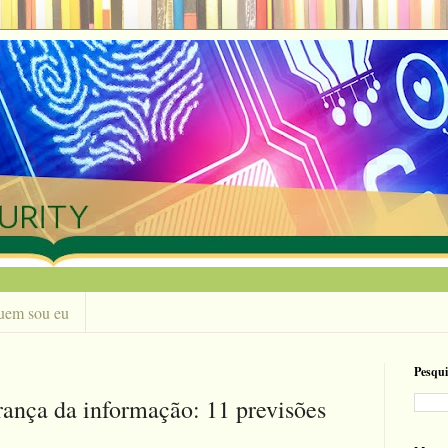
uem sou eu
Pesqui
rança da informação: 11 previsões