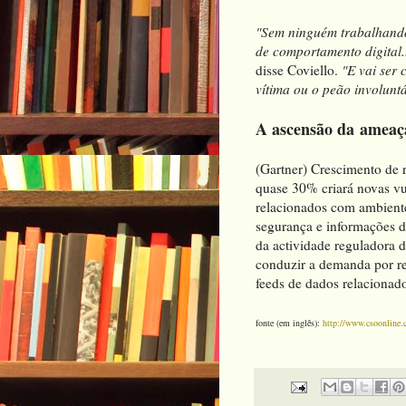
"Sem ninguém trabalhando
de comportamento digital..
disse Coviello.
"E vai ser 
vítima ou o peão involunt
A ascensão da ameaça
(Gartner) Crescimento de re
quase 30% criará novas vu
relacionados com ambiente
segurança e informações 
da actividade reguladora di
conduzir a demanda por re
feeds de dados relacionad
fonte (em inglês):
http://www.csoonline.c